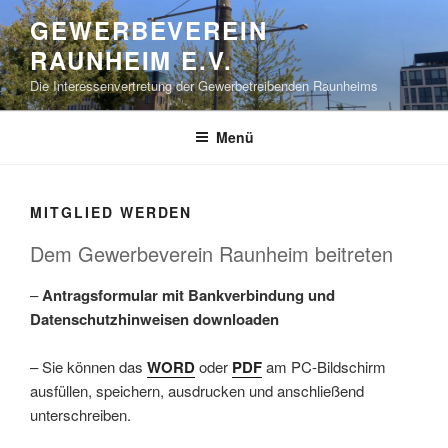
Zum
GEWERBEVEREIN
Inhalt
RAUNHEIM E.V.
springen
Die Interessenvertretung der Gewerbetreibenden Raunheims
Menü
MITGLIED WERDEN
Dem Gewerbeverein Raunheim beitreten
–
Antragsformular mit Bankverbindung und
Datenschutzhinweisen downloaden
– Sie können das
WORD
oder
PDF
am PC-Bildschirm
ausfüllen, speichern, ausdrucken und anschließend
unterschreiben.