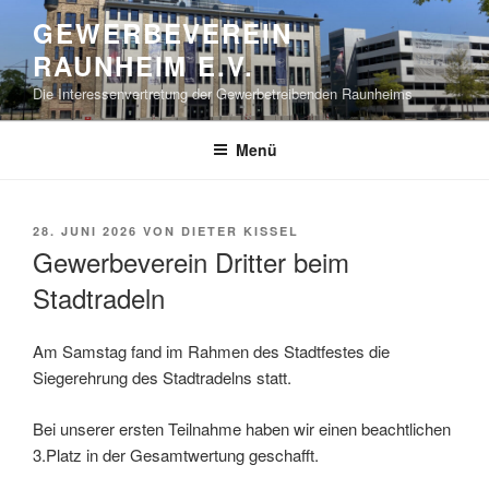
Zum
GEWERBEVEREIN
Inhalt
RAUNHEIM E.V.
springen
Die Interessenvertretung der Gewerbetreibenden Raunheims
Menü
VERÖFFENTLICHT
28. JUNI 2026
VON
DIETER KISSEL
AM
Gewerbeverein Dritter beim
Stadtradeln
Am Samstag fand im Rahmen des Stadtfestes die
Siegerehrung des Stadtradelns statt.
Bei unserer ersten Teilnahme haben wir einen beachtlichen
3.Platz in der Gesamtwertung geschafft.