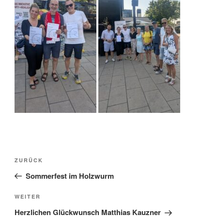
Beitragsnavigation
Vorheriger
ZURÜCK
Beitrag
Sommerfest im Holzwurm
Nächster
WEITER
Beitrag
Herzlichen Glückwunsch Matthias Kauzner