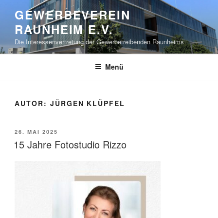
Zum
GEWERBEVEREIN
Inhalt
RAUNHEIM E.V.
springen
Die Interessenvertretung der Gewerbetreibenden Raunheims
Menü
AUTOR:
JÜRGEN KLÜPFEL
VERÖFFENTLICHT
26. MAI 2025
AM
15 Jahre Fotostudio Rizzo