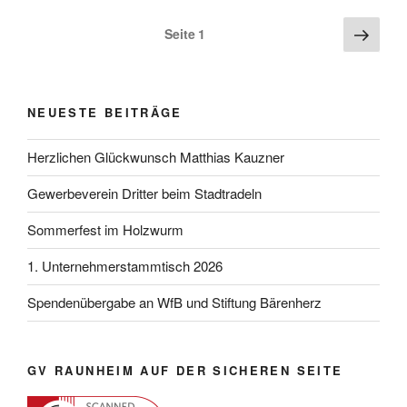
Seitennummerierung
Näch
Seite
1
Seite
der
Beiträge
NEUESTE BEITRÄGE
Herzlichen Glückwunsch Matthias Kauzner
Gewerbeverein Dritter beim Stadtradeln
Sommerfest im Holzwurm
1. Unternehmerstammtisch 2026
Spendenübergabe an WfB und Stiftung Bärenherz
GV RAUNHEIM AUF DER SICHEREN SEITE