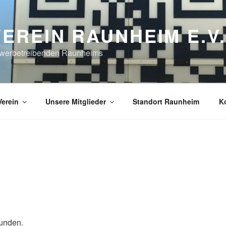
REIN RAUNHEIM E.V.
Gewerbetreibenden Raunheims
Verein
Unsere Mitglieder
Standort Raunheim
K
funden.