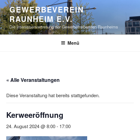
Zum
GEWERBEVEREIN
Inhalt
RAUNHEIM E.V.
springen
Die Interessenvertretung der Gewerbetreibenden Raunheims
Menü
« Alle Veranstaltungen
Diese Veranstaltung hat bereits stattgefunden.
Kerweeröffnung
24. August 2024 @ 8:00
-
17:00